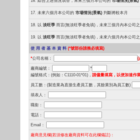
16. 綜合上述情況填答，未來三個月本公司的
市場情況(景氣)
17. 未來六個月本公司的
市場情況(景氣)
判斷將較本月
18. 以
淡旺季
而言(無淡旺季者免填)，未來三個月內本公司
19. 以
淡旺季
而言(無淡旺季者免填)，未來六個月內本公司
使 用 者 基 本 資 料
(*號部份請務必填寫)
*
公司名稱：
(
廠商編號：
*
編號格式：(例如：C1110-01*01)，
請儘量填寫，以便加速作
員工數：(製造業為直接生產員工數，其餘業別為員工數)
填表人：
職銜：
電話：
Email：
廠商意見欄(若須修改廠商資料可在此欄備註)：